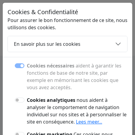
Cookies & Confidentialité
LINKMIX
.BE
Pour assurer le bon fonctionnement de ce site, nous
utilisons des cookies.
En savoir plus sur les cookies
Home
Sous-pages
Articles
Contact
Cookies nécessaires
aident à garantir les
fonctions de base de notre site, par
exemple en mémorisant les cookies que
Sous-pages
vous avez acceptés.
Découvrez toutes les sous-pages et rubriques.
Cookies analytiques
nous aident à
analyser le comportement de navigation
individuel sur nos sites et à personnaliser le
site en conséquence.
Lees meer...
A
Cookies marketing
Ces cookies nous