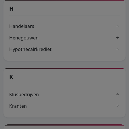
H
Handelaars
Henegouwen
Hypothecairkrediet
K
Klusbedrijven
Kranten